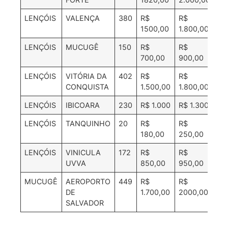
LENÇÓIS
VALENÇA
380
R$
R$
R$
1500,00
1.800,00
2.
LENÇÓIS
MUCUGÊ
150
R$
R$
R$
700,00
900,00
1.
LENÇÓIS
VITÓRIA DA
402
R$
R$
R$
CONQUISTA
1.500,00
1.800,00
27
LENÇÓIS
IBICOARA
230
R$ 1.000
R$ 1.300
R$
LENÇÓIS
TANQUINHO
20
R$
R$
R$
180,00
250,00
LENÇÓIS
VINICULA
172
R$
R$
R$
UVVA
850,00
950,00
1.
MUCUGÊ
AEROPORTO
449
R$
R$
R$
DE
1.700,00
2000,00
3.
SALVADOR