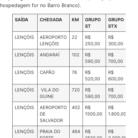
hospedagem for no Barro Branco).
SAÍDA
CHEGADA
KM
GRUPO
GRUPO
VA
ST
STX
12
LENÇÓIS
AEROPORTO
22
R$
R$
R$
LENÇÓIS
250,00
300,00
LENÇÓIS
ANDARAÍ
102
R$
R$
R$
590,00
700,00
1.
LENÇÓIS
CAPÃO
76
R$
R$
R$
520,00
600,00
1.
LENÇÓIS
VILA DO
720
R$
R$
R$
GUINE
590,00
700,00
LENÇÓIS
AEROPORTO
402
R$
R$
R$
DE
1500,00
1.800,00
2.
SALVADOR
LENÇÓIS
PRAIA DO
464
R$
R$
R$
FORTE
1820,00
2.000,00
32